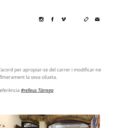
Icon
Icon
Icon
label
label
label
’acord per apropiar-se del carrer i modificar-ne
fímerament la seva silueta.
eferència
#relleus Tàrrega