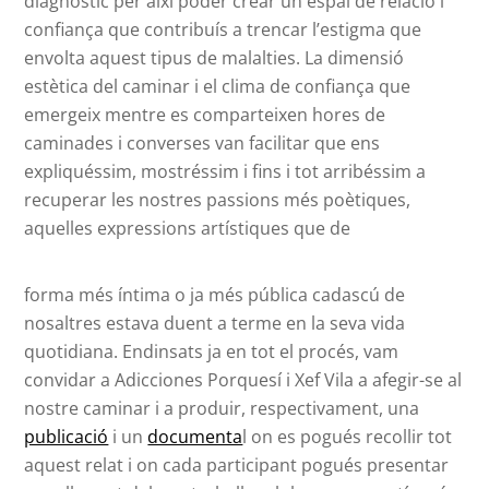
diagnòstic per així poder crear un espai de relació i
confiança que contribuís a trencar l’estigma que
envolta aquest tipus de malalties. La dimensió
estètica del caminar i el clima de confiança que
emergeix mentre es comparteixen hores de
caminades i converses van facilitar que ens
expliquéssim, mostréssim i fins i tot arribéssim a
recuperar les nostres passions més poètiques,
aquelles expressions artístiques que de
forma més íntima o ja més pública cadascú de
nosaltres estava duent a terme en la seva vida
quotidiana. Endinsats ja en tot el procés, vam
convidar a Adicciones Porquesí i Xef Vila a afegir-se al
nostre caminar i a produir, respectivament, una
publicació
i un
documenta
l on es pogués recollir tot
aquest relat i on cada participant pogués presentar