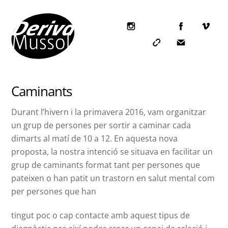
Skip
to
content
Icon
label
Icon
Icon
label
label
Caminants
Durant l’hivern i la primavera 2016, vam organitzar
un grup de persones per sortir a caminar cada
dimarts al matí de 10 a 12. En aquesta nova
proposta, la nostra intenció se situava en facilitar un
grup de caminants format tant per persones que
pateixen o han patit un trastorn en salut mental com
per persones que han
tingut poc o cap contacte amb aquest tipus de