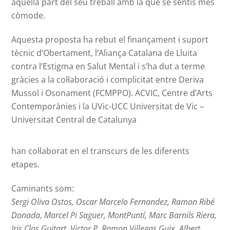
aquella part del seu treball amb la que se sentís més
còmode.
Aquesta proposta ha rebut el finançament i suport
tècnic d’Obertament, l’Aliança Catalana de Lluita
contra l’Estigma en Salut Mental i s’ha dut a terme
gràcies a la col·laboració i complicitat entre Deriva
Mussol i Osonament (FCMPPO). ACVIC, Centre d’Arts
Contemporànies i la UVic-UCC Universitat de Vic –
Universitat Central de Catalunya
han col·laborat en el transcurs de les diferents
etapes.
Caminants som:
Sergi Oliva Ostos, Oscar Marcelo Fernandez, Ramon Ribé
Donada, Marcel Pi Saguer, MontPuntí, Marc Barnils Riera,
Iris Clos Guitart, Victor P, Ramon Villegas Guix, Albert