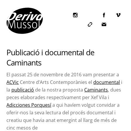
Skip
to
content
Icon
label
Icon
Icon
label
label
Publicació i documental de
Caminants
El passat 25 de novembre de 2016 vam presentar a
ACVic
Centre d’Arts Contemporànies el
documental
i
la
publicació
de la nostra proposta
Caminants
, dues
peces elaborades respectivament per Xef Vila i
Adicciones Porquesí
a qui havíem volgut convidar a
oferir-nos la seva lectura del procés documental i
creatiu que havia anat emergint al llarg de més de
cinc mesos de