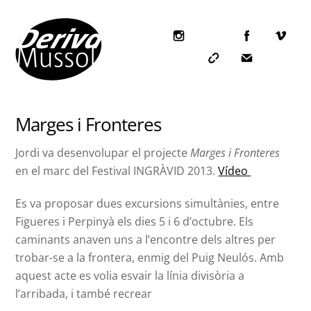
Skip
to
content
Icon
label
Icon
Icon
label
label
Marges i Fronteres
Jordi va desenvolupar el projecte
Marges i Fronteres
en el marc del Festival INGRÀVID 2013.
Vídeo
Es va proposar dues excursions simultànies, entre
Figueres i Perpinyà els dies 5 i 6 d’octubre. Els
caminants anaven uns a l’encontre dels altres per
trobar-se a la frontera, enmig del Puig Neulós. Amb
aquest acte es volia esvair la línia divisòria a
l’arribada, i també recrear