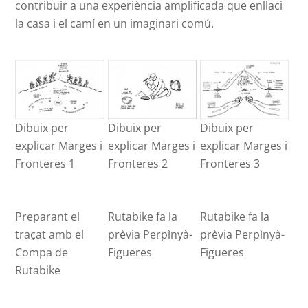
contribuir a una experiència amplificada que enllaci
la casa i el camí en un imaginari comú.
Dibuix per
Dibuix per
Dibuix per
explicar Marges i
explicar Marges i
explicar Marges i
Fronteres 1
Fronteres 2
Fronteres 3
Preparant el
Rutabike fa la
Rutabike fa la
traçat amb el
prèvia Perpìnyà-
prèvia Perpìnyà-
Compa de
Figueres
Figueres
Rutabike