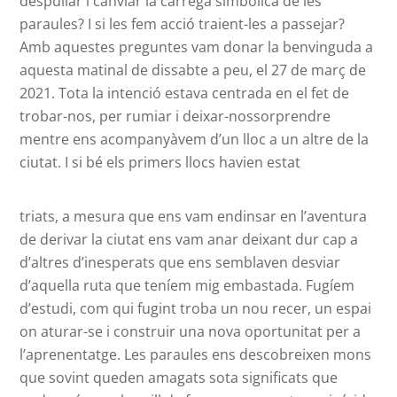
despullar i canviar la càrrega simbòlica de les
paraules? I si les fem acció traient-les a passejar?
Amb aquestes preguntes vam donar la benvinguda a
aquesta matinal de dissabte a peu, el 27 de març de
2021. Tota la intenció estava centrada en el fet de
trobar-nos, per rumiar i deixar-nossorprendre
mentre ens acompanyàvem d’un lloc a un altre de la
ciutat. I si bé els primers llocs havien estat
triats, a mesura que ens vam endinsar en l’aventura
de derivar la ciutat ens vam anar deixant dur cap a
d’altres d’inesperats que ens semblaven desviar
d’aquella ruta que teníem mig embastada. Fugíem
d’estudi, com qui fugint troba un nou recer, un espai
on aturar-se i construir una nova oportunitat per a
l’aprenentatge. Les paraules ens descobreixen mons
que sovint queden amagats sota significats que