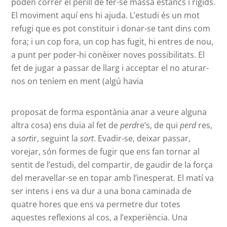
poden córrer el perill de fer-se massa estancs i rígids.
El moviment aquí ens hi ajuda. L’estudi és un mot
refugi que es pot constituir i donar-se tant dins com
fora; i un cop fora, un cop has fugit, hi entres de nou,
a punt per poder-hi conèixer noves possibilitats. El
fet de jugar a passar de llarg i acceptar el no aturar-
nos on teníem en ment (algú havia
proposat de forma espontània anar a veure alguna
altra cosa) ens duia al fet de
perd
re’s, de qui
perd
res,
a
sort
ir, seguint la
sort
. Evadir-se, deixar passar,
vorejar, són formes de fugir que ens fan tornar al
sentit de l’estudi, del compartir, de gaudir de la força
del meravellar-se en topar amb l’inesperat. El matí va
ser intens i ens va dur a una bona caminada de
quatre hores que ens va permetre dur totes
aquestes reflexions al cos, a l’experiència. Una