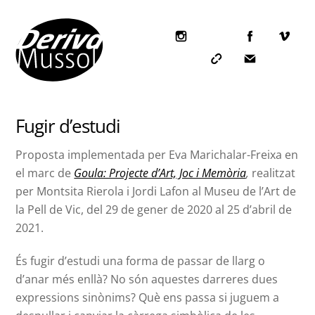
Skip
to
content
Icon
label
Icon
Icon
label
label
Fugir d’estudi
Proposta implementada per Eva Marichalar-Freixa en
el marc de
Goula: Projecte d’Art, Joc i Memòria
,
realitzat
per Montsita Rierola i Jordi Lafon al Museu de l’Art de
la Pell de Vic, del 29 de gener de 2020 al 25 d’abril de
2021.
És fugir d’estudi una forma de passar de llarg o
d’anar més enllà? No són aquestes darreres dues
expressions sinònims? Què ens passa si juguem a