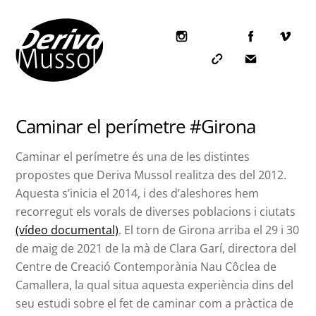
Skip
to
content
Icon
label
Icon
Icon
label
label
Caminar el perímetre #Girona
Caminar el perímetre és una de les distintes
propostes que Deriva Mussol realitza des del 2012.
Aquesta s’inicia el 2014, i des d’aleshores hem
recorregut els vorals de diverses poblacions i ciutats
(v
ídeo documental)
. El torn de Girona
arriba el 29 i 30
de maig de 2021 de la mà de Clara Garí, directora del
Centre de Creació Contemporània Nau Côclea de
Camallera, la qual situa aquesta experiència dins del
seu estudi sobre el fet de caminar com a pràctica de