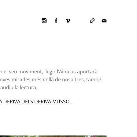
Icon
Icon
Icon
label
label
label
n el seu moviment, llegir l’Aina us aportarà
oves mirades més enllà de nosaltres, també.
audiu la lectura.
A DERIVA DELS DERIVA MUSSOL