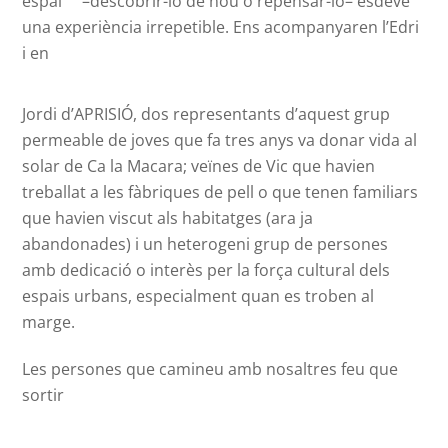
espai –descobrir-lo de nou o repensar-lo– esdevé
una experiència irrepetible. Ens acompanyaren l’Edri
i en
Jordi d’APRISIÓ, dos representants d’aquest grup
permeable de joves que fa tres anys va donar vida al
solar de Ca la Macara; veïnes de Vic que havien
treballat a les fàbriques de pell o que tenen familiars
que havien viscut als habitatges (ara ja
abandonades) i un heterogeni grup de persones
amb dedicació o interès per la força cultural dels
espais urbans, especialment quan es troben al
marge.
Les persones que camineu amb nosaltres feu que
sortir