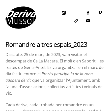
Skip
to
content
Icon
label
Icon
Icon
label
label
Romandre a tres espais_2023
Dissabte, 25 de març de 2023, vam visitar el
descampat de Ca La Macara, El molí d’en Saborit i les
restes de Genís-Antel. Es va organitzar en el marc del
dia festiu entorn el
Procés participatiu de la zona
adobera de Vic
que va organitzar l’Ajuntament, amb
l’ajuda d’associacions, col·lectius artístics i veïnals de
Vic.
Cada deriva, cada trobada per romandre en un