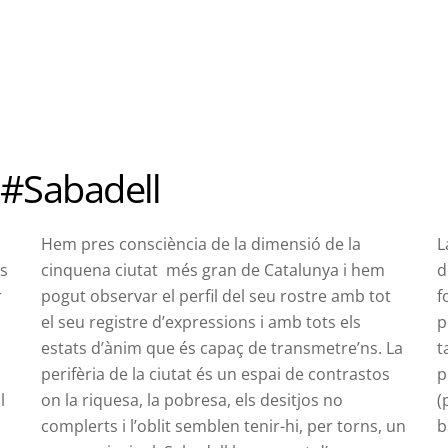
 #Sabadell
Hem pres consciència de la dimensió de la
L
ls
cinquena ciutat més gran de Catalunya i hem
d
r
pogut observar el perfil del seu rostre amb tot
f
el seu registre d’expressions i amb tots els
p
estats d’ànim que és capaç de transmetre’ns. La
t
perifèria de la ciutat és un espai de contrastos
p
l
on la riquesa, la pobresa, els desitjos no
(
complerts i l’oblit semblen tenir-hi, per torns, un
b