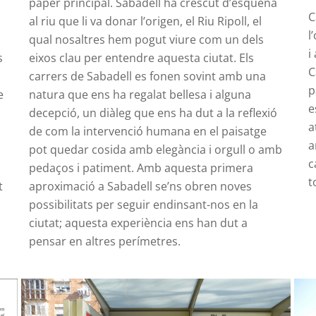
paper principal. Sabadell ha crescut d’esquena
C
al riu que li va donar l’origen, el Riu Ripoll, el
l
qual nosaltres hem pogut viure com un dels
i
s
eixos clau per entendre aquesta ciutat.
Els
C
carrers de Sabadell es fonen sovint amb una
p
e
natura que ens ha regalat bellesa i alguna
e
decepció, un diàleg que ens ha dut a la reflexió
a
de com la intervenció humana en el paisatge
a
s
pot quedar cosida amb elegància i orgull o amb
c
pedaços i patiment. Amb aquesta primera
t
t
aproximació a Sabadell se’ns obren noves
possibilitats per seguir endinsant-nos en la
ciutat; aquesta experiència ens han dut a
pensar en altres perímetres.