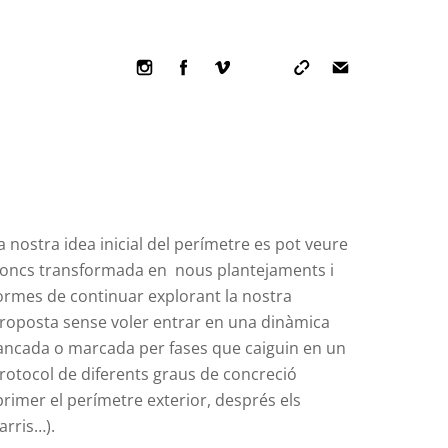
Icon
Icon
Icon
label
label
label
a nostra idea inicial del perímetre es pot veure
oncs transformada en nous plantejaments i
ormes de continuar explorant la nostra
roposta sense voler entrar en una dinàmica
ancada o marcada per fases que caiguin en un
rotocol de diferents graus de concreció
primer el perímetre exterior, després els
arris…).