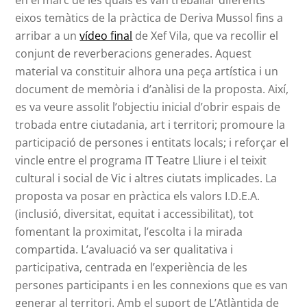
en el marc de les quals es van treballar diferents
eixos temàtics de la pràctica de Deriva Mussol fins a
arribar a un
vídeo final
de Xef Vila, que va recollir el
conjunt de reverberacions generades. Aquest
material va constituir alhora una peça artística i un
document de memòria i d’anàlisi de la proposta. Així,
es va veure assolit l’objectiu inicial d’obrir espais de
trobada entre ciutadania, art i territori; promoure la
participació de persones i entitats locals; i reforçar el
vincle entre el programa IT Teatre Lliure i el teixit
cultural i social de Vic i altres ciutats implicades. La
proposta va posar en pràctica els valors I.D.E.A.
(inclusió, diversitat, equitat i accessibilitat), tot
fomentant la proximitat, l’escolta i la mirada
compartida. L’avaluació va ser qualitativa i
participativa, centrada en l’experiència de les
persones participants i en les connexions que es van
generar al territori. Amb el suport de L’Atlàntida de