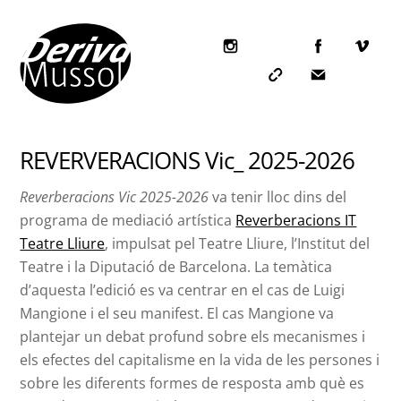
Skip
to
content
Icon
label
Icon
Icon
label
label
REVERVERACIONS Vic_ 2025-2026
Reverberacions Vic 2025-2026
va tenir lloc dins del
programa de mediació artística
Reverberacions IT
Teatre Lliure
, impulsat pel Teatre Lliure, l’Institut del
Teatre i la Diputació de Barcelona. La temàtica
d’aquesta l’edició es va centrar en el cas de Luigi
Mangione i el seu manifest. El cas Mangione va
plantejar un debat profund sobre els mecanismes i
els efectes del capitalisme en la vida de les persones i
sobre les diferents formes de resposta amb què es