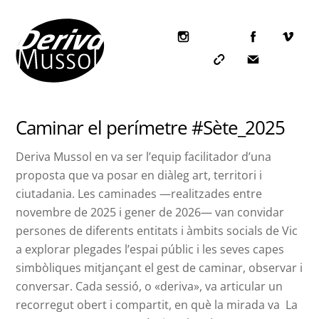
Skip
to
content
Icon
label
Icon
Icon
label
label
Caminar el perímetre #Sète_2025
Deriva Mussol en va ser l’equip facilitador d’una
proposta que va posar en diàleg art, territori i
ciutadania. Les caminades —realitzades entre
novembre de 2025 i gener de 2026— van convidar
persones de diferents entitats i àmbits socials de Vic
a explorar plegades l’espai públic i les seves capes
simbòliques mitjançant el gest de caminar, observar i
conversar. Cada sessió, o «deriva», va articular un
recorregut obert i compartit, en què la mirada va La