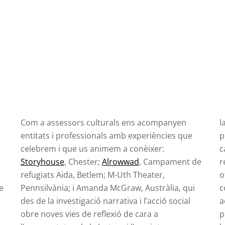
Com a assessors culturals ens acompanyen
l
entitats i professionals amb experiències que
p
celebrem i que us animem a conèixer:
c
Storyhouse
, Chester;
Alrowwad
, Campament de
r
refugiats Aida, Betlem; M-Uth Theater,
o
e
Pennsilvània; i Amanda McGraw, Austràlia, qui
c
des de la investigació narrativa i l’acció social
a
obre noves vies de reflexió de cara a
p