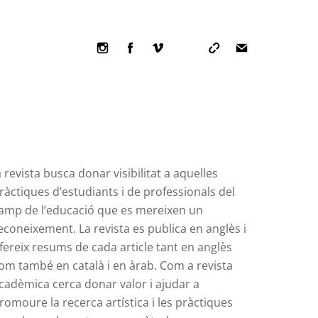
Icon
Icon
Icon
label
label
label
a revista busca donar visibilitat a aquelles
ràctiques d’estudiants i de professionals del
amp de l’educació que es mereixen un
econeixement. La revista es publica en anglès i
fereix resums de cada article tant en anglès
om també en català i en àrab. Com a revista
cadèmica cerca donar valor i ajudar a
romoure la recerca artística i les pràctiques