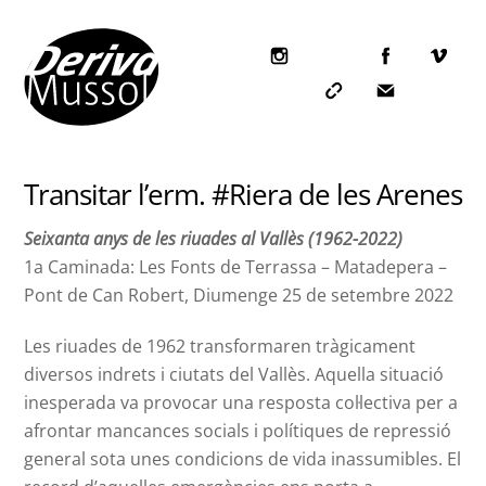
Skip
to
content
Icon
label
Icon
Icon
label
label
Transitar l’erm. #Riera de les Arenes
Seixanta anys de les riuades al Vallès (1962-2022)
1a Caminada: Les Fonts de Terrassa – Matadepera –
Pont de Can Robert, Diumenge 25 de setembre 2022
Les riuades de 1962 transformaren tràgicament
diversos indrets i ciutats del Vallès. Aquella situació
inesperada va provocar una resposta col·lectiva per a
afrontar mancances socials i polítiques de repressió
general sota unes condicions de vida inassumibles. El