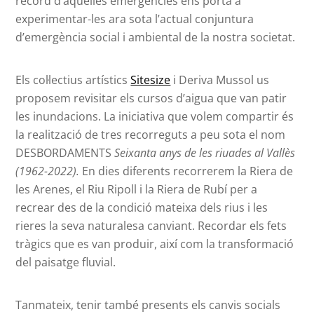
record d’aquelles emergències ens porta a
experimentar-les ara sota l’actual conjuntura
d’emergència social i ambiental de la nostra societat.
Els col·lectius artístics
Sitesize
i Deriva Mussol us
proposem revisitar els cursos d’aigua que van patir
les inundacions. La iniciativa que volem compartir és
la realització de tres recorreguts a peu sota el nom
DESBORDAMENTS
Seixanta anys de les riuades al Vallès
(1962-2022).
En dies diferents recorrerem la Riera de
les Arenes, el Riu Ripoll i la Riera de Rubí per a
recrear des de la condició mateixa dels rius i les
rieres la seva naturalesa canviant. Recordar els fets
tràgics que es van produir, així com la transformació
del paisatge fluvial.
Tanmateix, tenir també presents els canvis socials