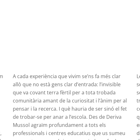
om
A cada experiència que vivim se’ns fa més clar
L
allò que no està gens clar d’entrada: l’invisible
s
que va covant terra fèrtil per a tota trobada
s
comunitària amant de la curiositat i l’ànim per al
t
pensar i la recerca. I què hauria de ser sinó el fet
c
de trobar-se per anar a l’escola. Des de Deriva
q
Mussol agraïm profundament a tots els
e
,
professionals i centres educatius que us sumeu
d