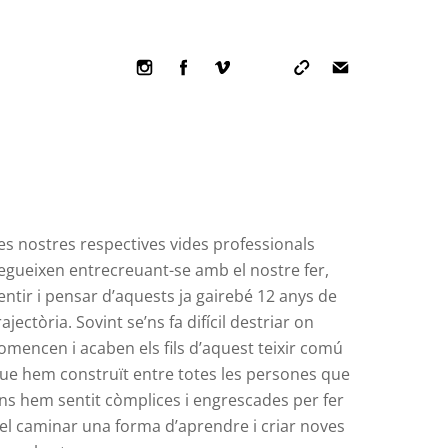
Icon
Icon
Icon
label
label
label
es nostres respectives vides professionals
egueixen entrecreuant-se amb el nostre fer,
entir i pensar d’aquests ja gairebé 12 anys de
rajectòria. Sovint se’ns fa difícil destriar on
omencen i acaben els fils d’aquest teixir comú
ue hem construït entre totes les persones que
ns hem sentit còmplices i engrescades per fer
el caminar una forma d’aprendre i criar noves