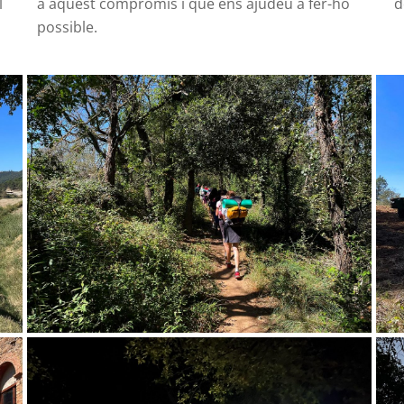
l
a aquest compromís i que ens ajudeu a fer-ho
d
possible.