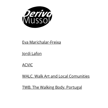
Skip
to
content
Eva Marichalar-Freixa
Jordi Lafon
ACVIC
WALC. Walk Art and Local Comunities
TWB. The Walking Body. Portugal