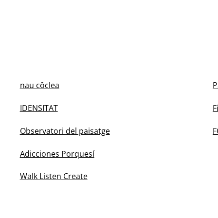
nau côclea
P
IDENSITAT
F
Observatori del paisatge
F
Adicciones Porquesí
Walk Listen Create