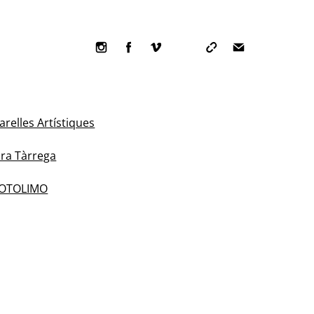
Icon
Icon
Icon
label
label
label
arelles Artístiques
ira Tàrrega
OTOLIMO